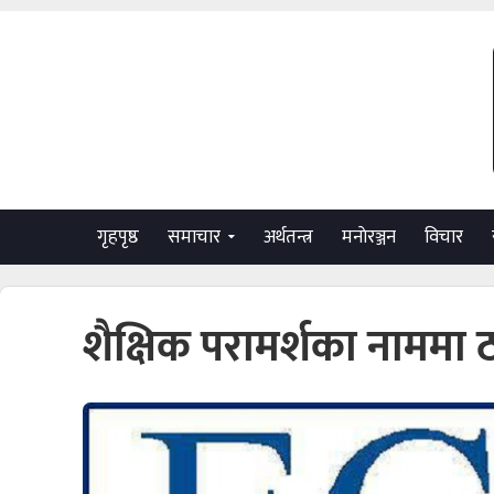
गृहपृष्ठ
समाचार
अर्थतन्त्र
मनाेरञ्जन
विचार
शैक्षिक परामर्शका नाममा 