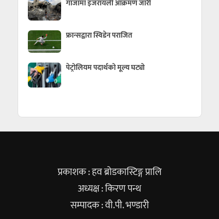
गाजामा इजरायली आक्रमण जारी
फ्रान्सद्वारा स्विडेन पराजित
पेट्रोलियम पदार्थको मूल्य घट्यो
प्रकाशक : हव ब्रोडकास्टिङ्ग प्रालि
अध्यक्ष : किरण पन्थ
सम्पादक : वी.पी. भण्डारी