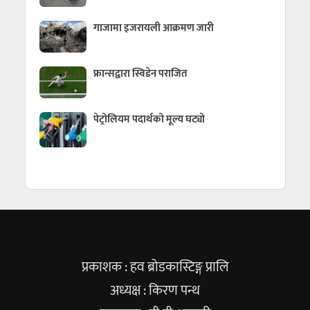
गाजामा इजरायली आक्रमण जारी
फ्रान्सद्वारा स्विडेन पराजित
पेट्रोलियम पदार्थको मूल्य घट्यो
प्रकाशक : हव ब्रोडकास्टिङ्ग प्रालि
अध्यक्ष : किरण पन्थ