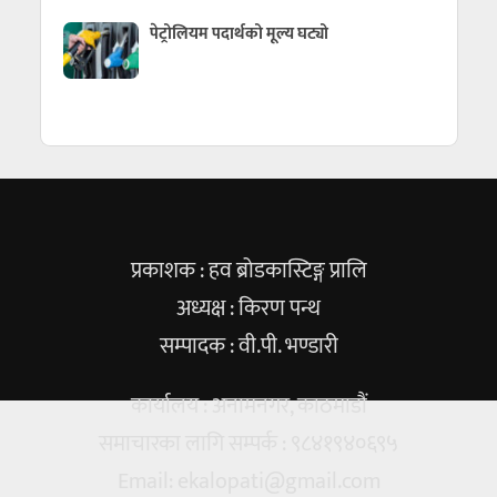
पेट्रोलियम पदार्थको मूल्य घट्यो
प्रकाशक : हव ब्रोडकास्टिङ्ग प्रालि
अध्यक्ष : किरण पन्थ
सम्पादक : वी.पी. भण्डारी
कार्यालय : अनामनगर, काठमाडौं
समाचारका लागि सम्पर्क : ९८४१९४०६९५
Email:
ekalopati@gmail.com