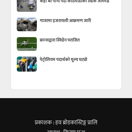
केही बेर पानी पर्दा काठमाडौँका सडक जलमग्न
गाजामा इजरायली आक्रमण जारी
फ्रान्सद्वारा स्विडेन पराजित
पेट्रोलियम पदार्थको मूल्य घट्यो
प्रकाशक : हव ब्रोडकास्टिङ्ग प्रालि