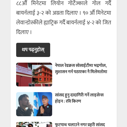
८८औँ मिनेटमा लियोन गोर्टेज्काले गोल गर्दै
बायर्नलाई ३-२ को अग्रता दिलाए । ९० औँ मिनेटमा
लेवान्डोस्कीले ह्याट्रिक गर्दै बायर्नलाई ४-२ को जित
दिलाए ।
थप पढ्नुहाेस्
नेपाल रेडक्रस सोसाईटीमा भद्रगोल,
सुशासन गर्न पठाएका नै मिलेमतोमा
सांसद हुनु दादागिरी गर्ने लाइसेन्स
होइन : रवि किरण
फुटपाथ चलाउने नगर प्रहरी सांसद