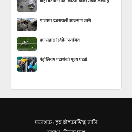
केही बेर पानी पर्दा काठमाडौँका सडक जलमग्न
गाजामा इजरायली आक्रमण जारी
फ्रान्सद्वारा स्विडेन पराजित
पेट्रोलियम पदार्थको मूल्य घट्यो
प्रकाशक : हव ब्रोडकास्टिङ्ग प्रालि