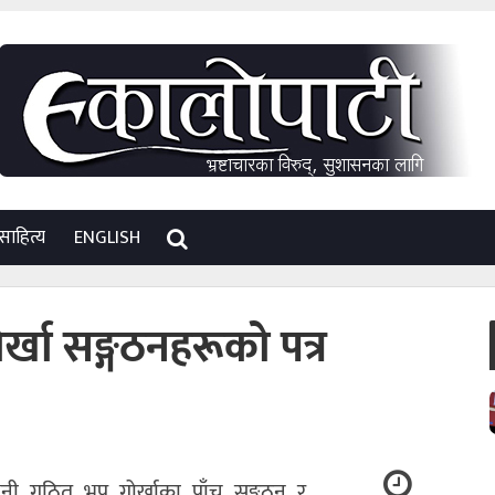
साहित्य
ENGLISH
ोर्खा सङ्गठनहरूको पत्र
नी गठित भूपू गोर्खाका पाँच सङ्गठन र