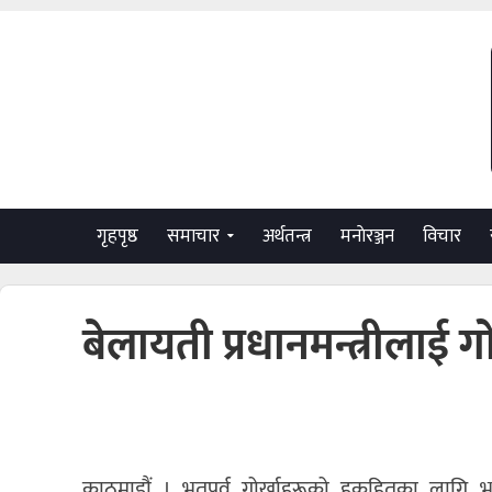
गृहपृष्ठ
समाचार
अर्थतन्त्र
मनाेरञ्जन
विचार
बेलायती प्रधानमन्त्रीलाई ग
काठमाडौं । भूतपूर्व गोर्खाहरूको हकहितका लागि भ