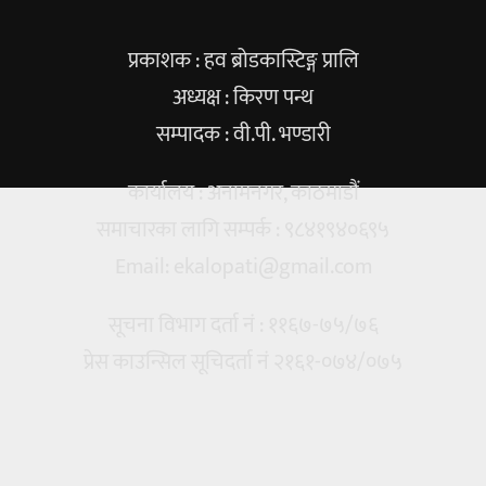
प्रकाशक : हव ब्रोडकास्टिङ्ग प्रालि
अध्यक्ष : किरण पन्थ
सम्पादक : वी.पी. भण्डारी
कार्यालय : अनामनगर, काठमाडौं
समाचारका लागि सम्पर्क : ९८४१९४०६९५
Email:
ekalopati@gmail.com
सूचना विभाग दर्ता नं : ११६७-७५/७६
प्रेस काउन्सिल सूचिदर्ता नं २१६१-०७४/०७५