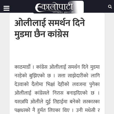
ओलीलाई समर्थन दिने
मुडमा छैन कांग्रेस
काठमाडाैं । कांग्रेस ओलीलाई समर्थन दिने मुडमा
नरहेकाे बुझिएकाे छ । सत्ता साझेदारीकाे लागि
देउवाकाे दैलाेमा भिक्षां देहीकाे लवजमा पुगेका
ओलीलाई कांग्रेसले निरास बनाइदिएकाे छ ।
यसअघि ओलीले दुई तिहाईमा बनेकाे सरकारका
पक्षधरकाे नै हुर्मत लिएका थिए । उनी मधेसी र