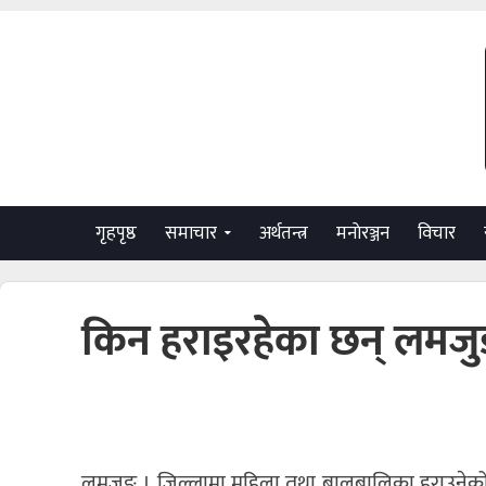
गृहपृष्ठ
समाचार
अर्थतन्त्र
मनाेरञ्जन
विचार
किन हराइरहेका छन् लमज
लमजुङ । जिल्लामा महिला तथा बालबालिका हराउनेको 