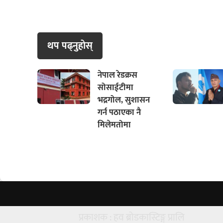
थप पढ्नुहाेस्
नेपाल रेडक्रस
सोसाईटीमा
भद्रगोल, सुशासन
गर्न पठाएका नै
मिलेमतोमा
प्रकाशक : हव ब्रोडकास्टिङ्ग प्रालि