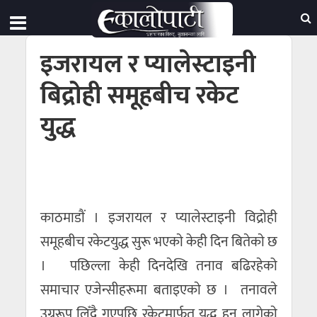
इजरायल र प्यालेस्टाइनी
बिद्रोही समूहबीच रकेट
युद्ध
काठमाडाैं । इजरायल र प्यालेस्टाइनी विद्रोही
समूहबीच रकेटयुद्ध सुरू भएकाे केही दिन बितेकाे छ
। पछिल्ला केही दिनदेखि तनाव बढिरहेको
समाचार एजेन्सीहरूमा बताइएकाे छ । तनावले
उग्ररूप लिँदै गएपछि रकेटमार्फत् युद्ध हुन लागेकाे