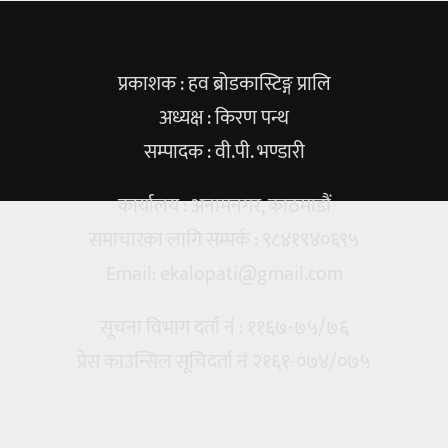
प्रकाशक : हव ब्रोडकास्टिङ्ग प्रालि
अध्यक्ष : किरण पन्थ
सम्पादक : वी.पी. भण्डारी
कार्यालय : अनामनगर, काठमाडौं
समाचारका लागि सम्पर्क : ९८४१९४०६९५
Email:
ekalopati@gmail.com
सूचना विभाग दर्ता नं : ११६७-७५/७६
प्रेस काउन्सिल सूचिदर्ता नं २१६१-०७४/०७५