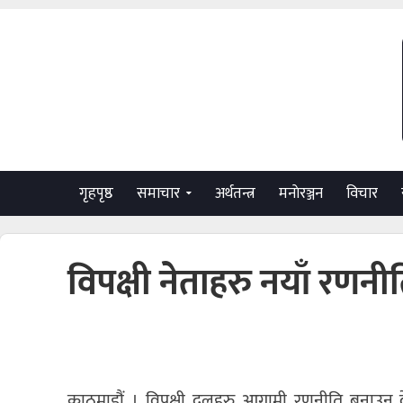
गृहपृष्ठ
समाचार
अर्थतन्त्र
मनाेरञ्जन
विचार
विपक्षी नेताहरु नयाँ रणन
काठमाडौं । विपक्षी दलहरु आगामी रणनीति बनाउन