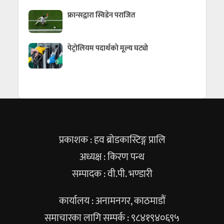
फ्रान्सद्वारा स्विडेन पराजित
पेट्रोलियम पदार्थको मूल्य घट्यो
प्रकाशक : हव ब्रोडकास्टिङ्ग प्रालि
अध्यक्ष : किरण पन्थ
सम्पादक : वी.पी. भण्डारी
कार्यालय : अनामनगर, काठमाडौं
समाचारका लागि सम्पर्क : ९८४१९४०६९५