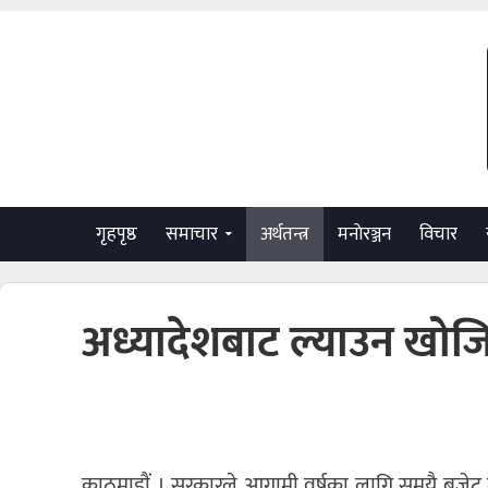
गृहपृष्ठ
समाचार
अर्थतन्त्र
मनाेरञ्जन
विचार
अध्यादेशबाट ल्याउन खोज
काठमाडाैं । सरकारले आगामी वर्षका लागि समयै बजेट 