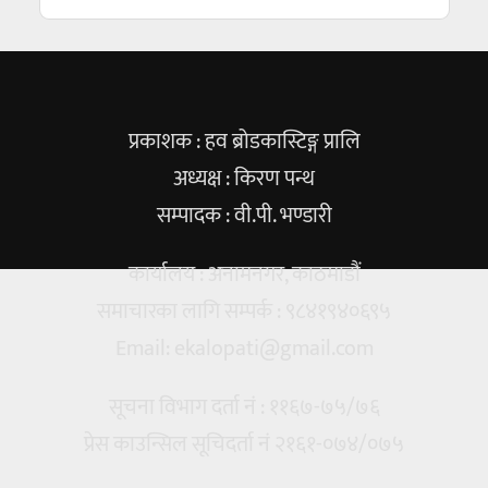
प्रकाशक : हव ब्रोडकास्टिङ्ग प्रालि
अध्यक्ष : किरण पन्थ
सम्पादक : वी.पी. भण्डारी
कार्यालय : अनामनगर, काठमाडौं
समाचारका लागि सम्पर्क : ९८४१९४०६९५
Email:
ekalopati@gmail.com
सूचना विभाग दर्ता नं : ११६७-७५/७६
प्रेस काउन्सिल सूचिदर्ता नं २१६१-०७४/०७५