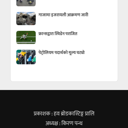
गाजामा इजरायली आक्रमण जारी
फ्रान्सद्वारा स्विडेन पराजित
पेट्रोलियम पदार्थको मूल्य घट्यो
प्रकाशक : हव ब्रोडकास्टिङ्ग प्रालि
अध्यक्ष : किरण पन्थ