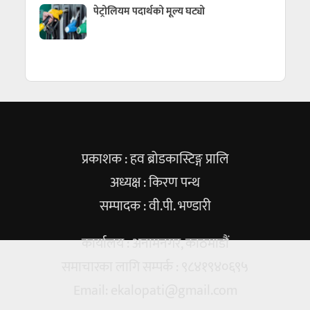
पेट्रोलियम पदार्थको मूल्य घट्यो
प्रकाशक : हव ब्रोडकास्टिङ्ग प्रालि
अध्यक्ष : किरण पन्थ
सम्पादक : वी.पी. भण्डारी
कार्यालय : अनामनगर, काठमाडौं
समाचारका लागि सम्पर्क : ९८४१९४०६९५
Email:
ekalopati@gmail.com