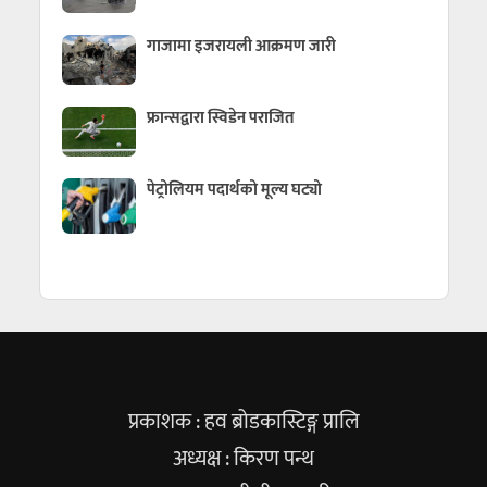
गाजामा इजरायली आक्रमण जारी
फ्रान्सद्वारा स्विडेन पराजित
पेट्रोलियम पदार्थको मूल्य घट्यो
प्रकाशक : हव ब्रोडकास्टिङ्ग प्रालि
अध्यक्ष : किरण पन्थ