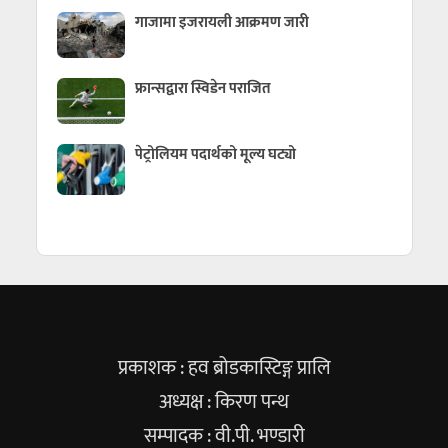
गाजामा इजरायली आक्रमण जारी
फ्रान्सद्वारा स्विडेन पराजित
पेट्रोलियम पदार्थको मूल्य घट्यो
प्रकाशक : हव ब्रोडकास्टिङ्ग प्रालि
अध्यक्ष : किरण पन्थ
सम्पादक : वी.पी. भण्डारी