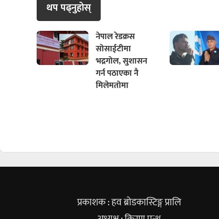
थप पढ्नुहाेस्
नेपाल रेडक्रस
सोसाईटीमा
भद्रगोल, सुशासन
गर्न पठाएका नै
मिलेमतोमा
प्रकाशक : हव ब्रोडकास्टिङ्ग प्रालि