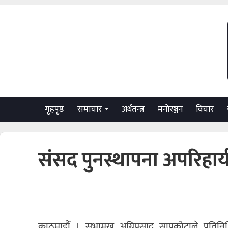
गृहपृष्ठ
समाचार
अर्थतन्त्र
मनाेरञ्जन
विचार
संसद पुनस्थापना अपरिहार्
काठमाडौं । सभामुख अग्निप्रसाद सापकोटाले प्रतिनिध