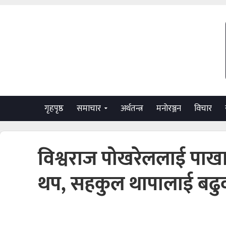
गृहपृष्ठ
समाचार
अर्थतन्त्र
मनाेरञ्जन
विचार
विश्वराज पोखरेललाई पा
थप, सहकुल थापालाई बढु