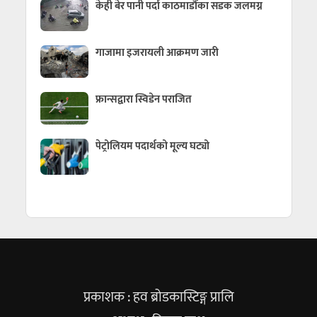
केही बेर पानी पर्दा काठमाडौँका सडक जलमग्न
गाजामा इजरायली आक्रमण जारी
फ्रान्सद्वारा स्विडेन पराजित
पेट्रोलियम पदार्थको मूल्य घट्यो
प्रकाशक : हव ब्रोडकास्टिङ्ग प्रालि