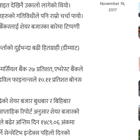
November 19,
आइत देखिनै उकालो लागेको थियो।
2017
ुको गतिविधीले पनि राम्रो चर्चा पायो।
ट बैंकरलाई शेयर बजारका बारेमा टिप्पणी
र्ताको दुईभन्दा बढी हितग्राही (डीम्याट)
।
र्सियल बैंक २७ प्रतिशत, एभरेस्ट बैंकले
 गुडविल फाइनान्सले १०.११ प्रतिशत बोनस
ेको शेयर बजार बुधबार र बिहिबार
ाप्ताहिक रिपोर्ट अनुसार शेयर बजारको
 बढेर अन्तिम दिन १४८९.०६ अंकमा
 सेन्सेटिभ इन्डेक्स पहिलो दिनको