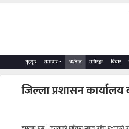
गृहपृष्ठ
समाचार
अर्थतन्त्र
मनाेरञ्जन
विचार
जिल्ला प्रशासन कार्यालय ब
बाग्लुङ, पुस । जनताको पहुँचमा सहज पहुँच पु¥याउने उदेश