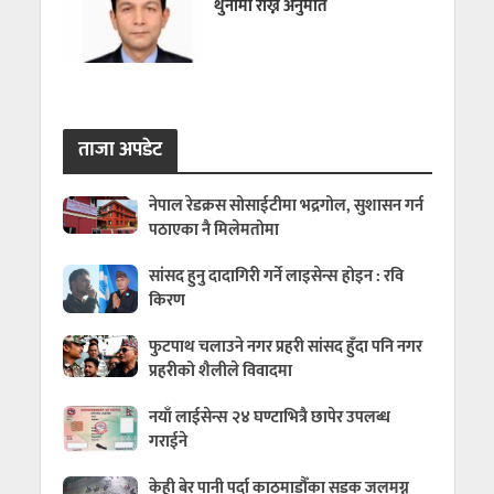
थुनामा राख्न अनुमति
ताजा अपडेट
नेपाल रेडक्रस सोसाईटीमा भद्रगोल, सुशासन गर्न
पठाएका नै मिलेमतोमा
सांसद हुनु दादागिरी गर्ने लाइसेन्स होइन : रवि
किरण
फुटपाथ चलाउने नगर प्रहरी सांसद हुँदा पनि नगर
प्रहरीको शैलीले विवादमा
नयाँ लाईसेन्स २४ घण्टाभित्रै छापेर उपलब्ध
गराईने
केही बेर पानी पर्दा काठमाडौँका सडक जलमग्न