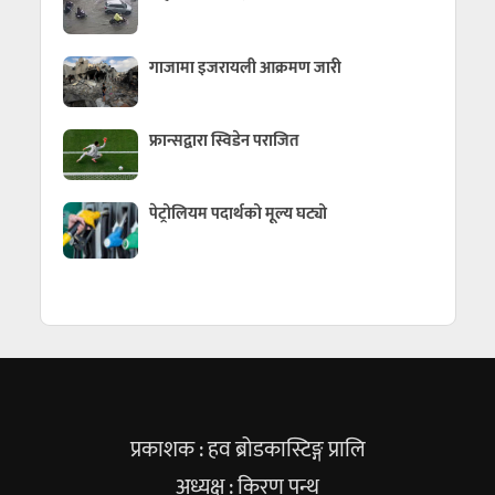
गाजामा इजरायली आक्रमण जारी
फ्रान्सद्वारा स्विडेन पराजित
पेट्रोलियम पदार्थको मूल्य घट्यो
प्रकाशक : हव ब्रोडकास्टिङ्ग प्रालि
अध्यक्ष : किरण पन्थ