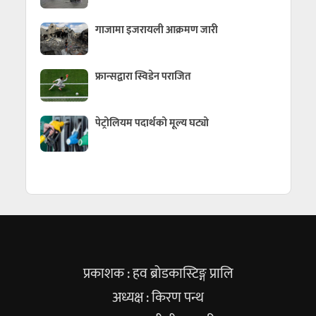
गाजामा इजरायली आक्रमण जारी
फ्रान्सद्वारा स्विडेन पराजित
पेट्रोलियम पदार्थको मूल्य घट्यो
प्रकाशक : हव ब्रोडकास्टिङ्ग प्रालि
अध्यक्ष : किरण पन्थ