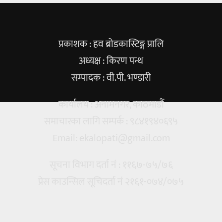
प्रकाशक : हव ब्रोडकास्टिङ्ग प्रालि
अध्यक्ष : किरण पन्थ
सम्पादक : वी.पी. भण्डारी
कार्यालय : अनामनगर, काठमाडौं
समाचारका लागि सम्पर्क : ९८४१९४०६९५
Email:
ekalopati@gmail.com
सूचना विभाग दर्ता नं : ११६७-७५/७६
प्रेस काउन्सिल सूचिदर्ता नं २१६१-०७४/०७५