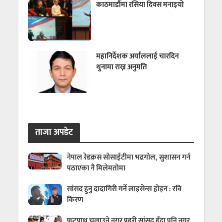
काठमाडौंमा रसिया दिवस मनाइयो
महानिर्देशक अर्याललाई चारदिन
थुनामा राख्न अनुमति
ताजा अपडेट
नेपाल रेडक्रस सोसाईटीमा भद्रगोल, सुशासन गर्न
पठाएका नै मिलेमतोमा
सांसद हुनु दादागिरी गर्ने लाइसेन्स होइन : रवि
किरण
फुटपाथ चलाउने नगर प्रहरी सांसद हुँदा पनि नगर