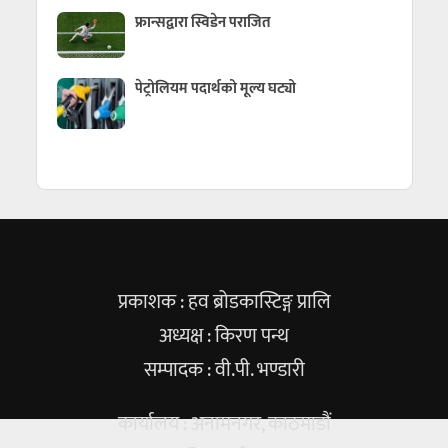
फ्रान्सद्वारा स्विडेन पराजित
पेट्रोलियम पदार्थको मूल्य घट्यो
प्रकाशक : हव ब्रोडकास्टिङ्ग प्रालि
अध्यक्ष : किरण पन्थ
सम्पादक : वी.पी. भण्डारी
कार्यालय : अनामनगर, काठमाडौं