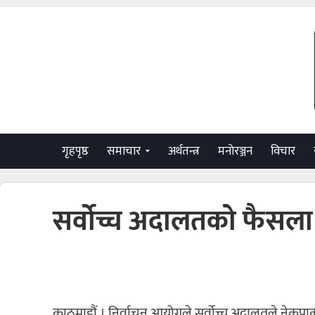
गृहपृष्ठ
समाचार
अर्थतन्त्र
मनाेरञ्जन
विचार
सर्वोच्च अदालतको फैसला 
काठमाडौं । निर्वाचन आयोगले सर्वोच्च अदालतले नेक