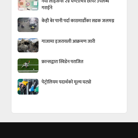
नयाँ लाईसेन्स २४ घण्टाभित्रै छापेर उपलब्ध
गराईने
केही बेर पानी पर्दा काठमाडौँका सडक जलमग्न
गाजामा इजरायली आक्रमण जारी
फ्रान्सद्वारा स्विडेन पराजित
पेट्रोलियम पदार्थको मूल्य घट्यो