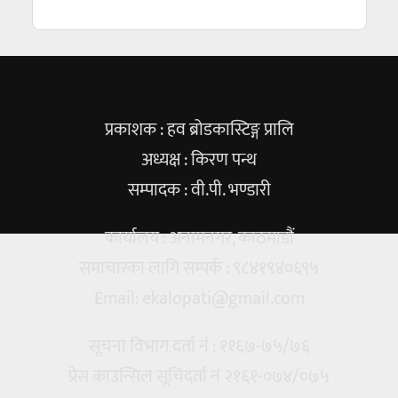
प्रकाशक : हव ब्रोडकास्टिङ्ग प्रालि
अध्यक्ष : किरण पन्थ
सम्पादक : वी.पी. भण्डारी
कार्यालय : अनामनगर, काठमाडौं
समाचारका लागि सम्पर्क : ९८४१९४०६९५
Email:
ekalopati@gmail.com
सूचना विभाग दर्ता नं : ११६७-७५/७६
प्रेस काउन्सिल सूचिदर्ता नं २१६१-०७४/०७५